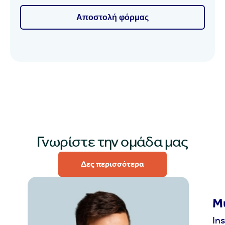
Αποστολή φόρμας
Alternative:
Γνωρίστε την ομάδα μας
Δες περισσότερα
Μ
In